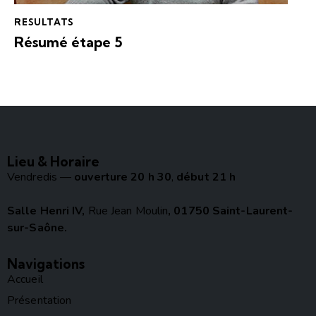
RESULTATS
Résumé étape 5
Lieu & Horaire
Vendredis —
ouverture 20 h 30
,
début 21 h
Salle Henri IV,
Rue Jean Moulin
, 01750 Saint-Laurent-
sur-Saône.
Navigations
Accueil
Présentation