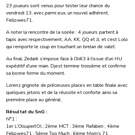
23 joueurs sont venus pour tester leur chance du
vendredi 13, avec parmi eux, un nouvel adhérent,
Fellowes71.
A noter la rencontre de la soirée : 4 joueurs partent à
tapis avec respectivement, AA, KK, QQ et JJ, et c’est Lolo
qui remporte le coup en touchant un brelan de valet.
Au final, Zedark s’impose face à Oli63 à l’issue d’un HU
expéditif d’une main. Djest termine troisième et confirme
sa bonne forme du moment.
Lorenz grignote de précieuses places en table finale avec
quelques jetons et de la réussite et conforte ainsi sa
première place au général.
Résultat du SnG :
N°1 :
1er L’Olsuperl’Ol ; 2ème MCT ; 3ème Rafaben ; 4ème
Fellowes71 ; 5ème Too Much ; 6ème Mom’s 71