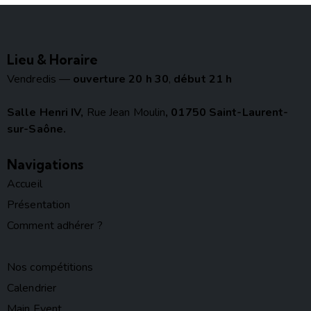
Lieu & Horaire
Vendredis —
ouverture 20 h 30
,
début 21 h
Salle Henri IV,
Rue Jean Moulin
, 01750 Saint-Laurent-
sur-Saône.
Navigations
Accueil
Présentation
Comment adhérer ?
Nos compétitions
Calendrier
Main Event