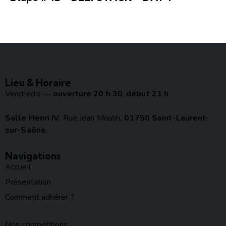
Lieu & Horaire
Vendredis —
ouverture 20 h 30
,
début 21 h
Salle Henri IV,
Rue Jean Moulin
, 01750 Saint-Laurent-
sur-Saône.
Navigations
Accueil
Présentation
Comment adhérer ?
Nos compétitions